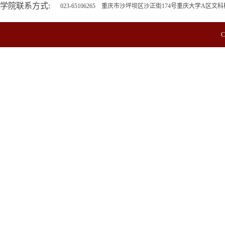
学院联系方式:
023-65106265 重庆市沙坪坝区沙正街174号重庆大学A区文科
C