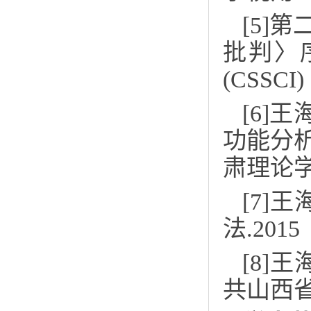
[5]
批判〉
(CSSCI)
[6]
王
功能分
肃理论
[7]
王
法
.201
[
8
]
王
共山西