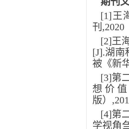
期刊
[1]
王
刊
,202
[2]
王
[J].
湖南
被《新
[3]
想价
版）
,20
[4]
第
学视角